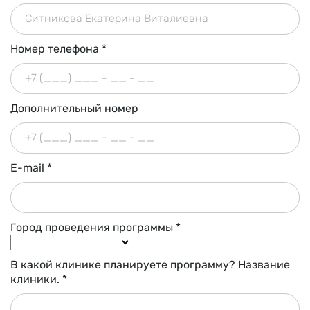
Донорам яйцеклеток
О программе
Номер телефона *
Оплата
Частые вопросы
Дополнительный номер
Заполнить анкету
E-mail *
Суррогатным мамам
О программе
Город проведения программы *
Оплата
В какой клинике планируете программу? Название
клиники. *
Частые вопросы
Заполнить анкету