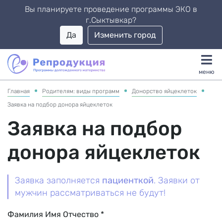
закрыть
Вы планируете проведение программы ЭКО в
г.
Сыктывкар
?
Да
Изменить город
Каталог доноров
меню
Родителям
Главная
Родителям: виды программ
Донорство яйцеклеток
Заявка на подбор донора яйцеклеток
Родителям: Донорство яйцеклеток
Заявка на подбор
Заявка на подбор донора
донора яйцеклеток
Родителям: Суррогатное материнство
Заявка заполняется
пациенткой
. Заявки от
Заявка на подбор сурмамы
мужчин рассматриваться не будут!
Фамилия Имя Отчество *